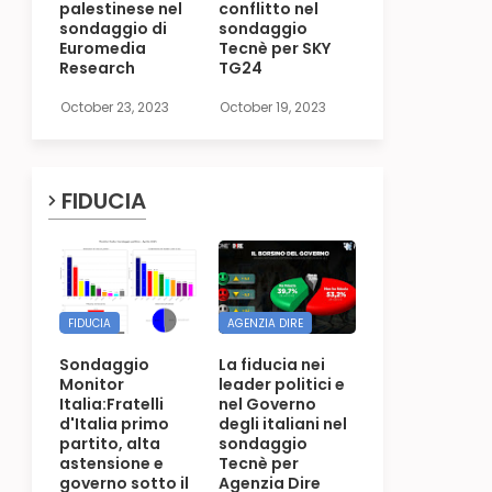
palestinese nel
conflitto nel
sondaggio di
sondaggio
Euromedia
Tecnè per SKY
Research
TG24
October 23, 2023
October 19, 2023
FIDUCIA
FIDUCIA
AGENZIA DIRE
Sondaggio
La fiducia nei
Monitor
leader politici e
Italia:Fratelli
nel Governo
d'Italia primo
degli italiani nel
partito, alta
sondaggio
astensione e
Tecnè per
governo sotto il
Agenzia Dire