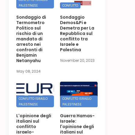
PALESTINESE
CONFLITTO
Sondaggio di
Sondaggio
Termometro
Demos&Pi e
Politico sul
Demetra per La
rischio di un
Repubblica sul
mandato di
conflitto tra
arresto nei
Israele e
confronti di
Palestina
Benjamin
Netanyahu
November 20, 2023
May 08, 2024
CONFLITTO ISRAELO
CONFLITTO ISRAELO
PALESTINESE
PALESTINESE
L'opinione degli
Guerra Hamas-
italiani sul
Israele:
conflitto
l'opinione degli
israelo-
italiani sul