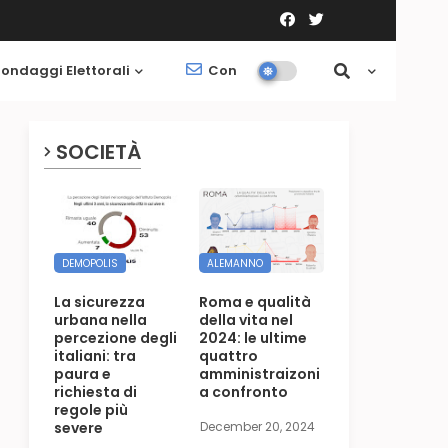
ondaggi Elettorali
Contatti
Società
SOCIETÀ
DEMOPOLIS
ALEMANNO
La sicurezza
Roma e qualità
urbana nella
della vita nel
percezione degli
2024: le ultime
italiani: tra
quattro
paura e
amministraizoni
richiesta di
a confronto
regole più
severe
December 20, 2024