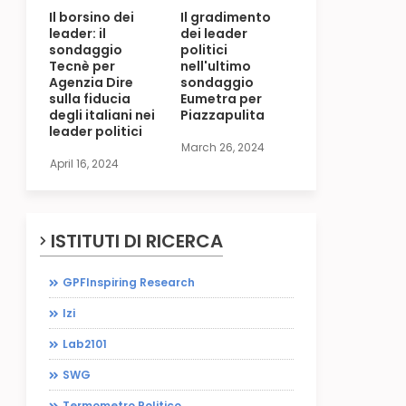
Il borsino dei
Il gradimento
leader: il
dei leader
sondaggio
politici
Tecnè per
nell'ultimo
Agenzia Dire
sondaggio
sulla fiducia
Eumetra per
degli italiani nei
Piazzapulita
leader politici
March 26, 2024
April 16, 2024
ISTITUTI DI RICERCA
GPFInspiring Research
Izi
Lab2101
SWG
Termometro Politico