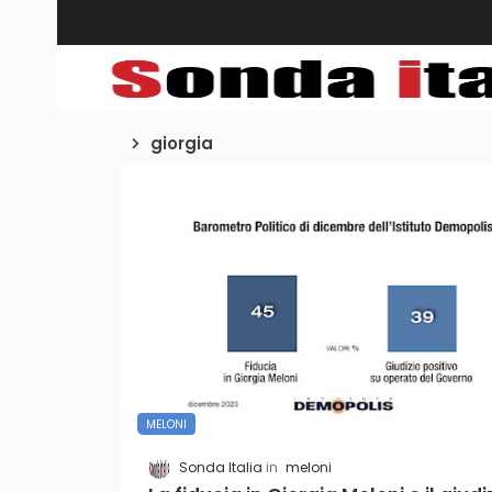
giorgia
MELONI
Sonda Italia
meloni