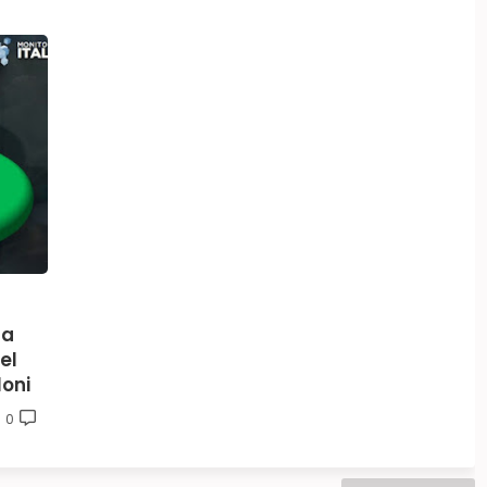
la
el
loni
0