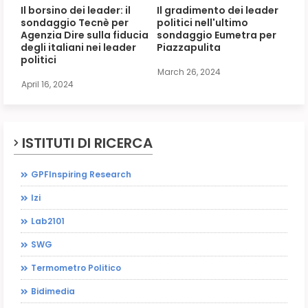
Il borsino dei leader: il
Il gradimento dei leader
sondaggio Tecnè per
politici nell'ultimo
Agenzia Dire sulla fiducia
sondaggio Eumetra per
degli italiani nei leader
Piazzapulita
politici
March 26, 2024
April 16, 2024
ISTITUTI DI RICERCA
GPFInspiring Research
Izi
Lab2101
SWG
Termometro Politico
Bidimedia