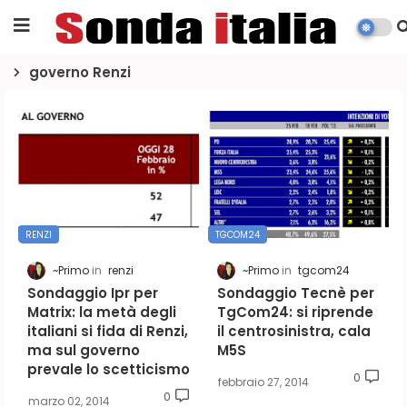
governo Renzi
RENZI
TGCOM24
~Primo
renzi
~Primo
tgcom24
Sondaggio Ipr per
Sondaggio Tecnè per
Matrix: la metà degli
TgCom24: si riprende
italiani si fida di Renzi,
il centrosinistra, cala
ma sul governo
M5S
prevale lo scetticismo
0
febbraio 27, 2014
0
marzo 02, 2014