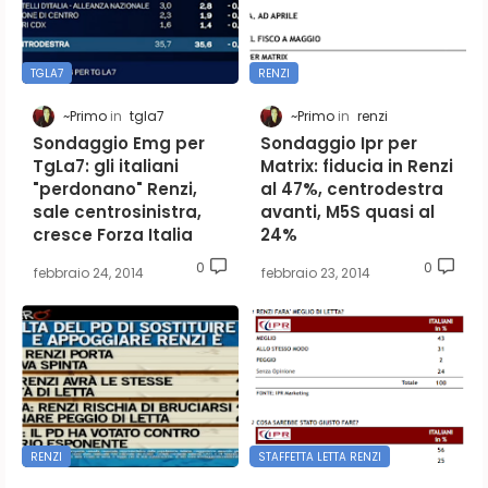
TGLA7
RENZI
~Primo
tgla7
~Primo
renzi
Sondaggio Emg per
Sondaggio Ipr per
TgLa7: gli italiani
Matrix: fiducia in Renzi
"perdonano" Renzi,
al 47%, centrodestra
sale centrosinistra,
avanti, M5S quasi al
cresce Forza Italia
24%
0
0
febbraio 24, 2014
febbraio 23, 2014
RENZI
STAFFETTA LETTA RENZI