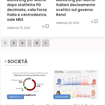
dopo staffetta PD
italiani decisamente
decimato, cala Forza
scettici sul governo
Italia e centrodestra,
Renzi
sale M5S
0
febbraio 15, 2014
0
febbraio 15, 2014
...
1
2
3
5
SOCIETÀ
DEMOPOLIS
ALEMANNO