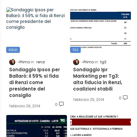
RENZI
TG3
~Primo
renzi
~Primo
tg3
Sondaggio Ipsos per
Sondaggio Ipr
Ballarò: il 59% si fida
Marketing per Tg3:
di Renzi come
alta fiducia in Renzi,
presidente del
coalizioni stabili
consiglio
0
febbraio 25, 2014
0
febbraio 26, 2014