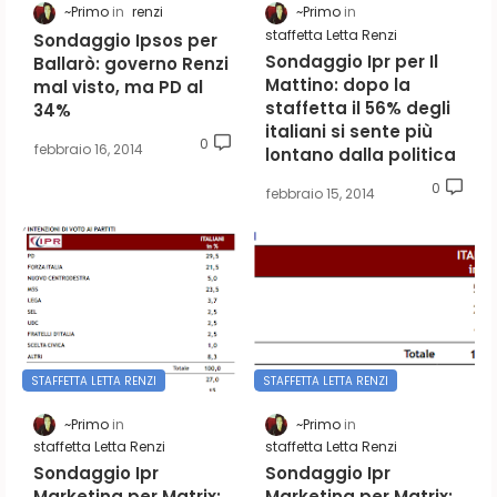
~Primo
renzi
~Primo
staffetta Letta Renzi
Sondaggio Ipsos per
Sondaggio Ipr per Il
Ballarò: governo Renzi
Mattino: dopo la
mal visto, ma PD al
staffetta il 56% degli
34%
italiani si sente più
0
febbraio 16, 2014
lontano dalla politica
0
febbraio 15, 2014
STAFFETTA LETTA RENZI
STAFFETTA LETTA RENZI
~Primo
~Primo
staffetta Letta Renzi
staffetta Letta Renzi
Sondaggio Ipr
Sondaggio Ipr
Marketing per Matrix:
Marketing per Matrix: