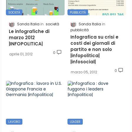
SOCIETÀ
PUBBLICITÀ
Sonda Italia
società
Sonda Italia
pubblicità
Le infografiche di
Infografica su crisi e
marzo 2012
costi dei giornali di
|INFOPOLITICA|
partito e non solo
0
aprile 01, 2012
|infopolitica|
|infosocial|
0
marzo 05, 2012
LAVORO
LEADER