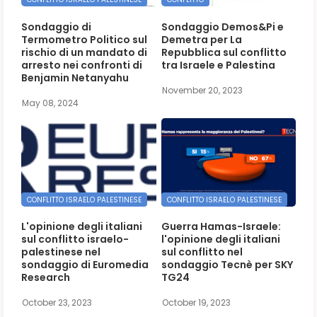
Sondaggio di
Sondaggio Demos&Pi e
Termometro Politico sul
Demetra per La
rischio di un mandato di
Repubblica sul conflitto
arresto nei confronti di
tra Israele e Palestina
Benjamin Netanyahu
November 20, 2023
May 08, 2024
CONFLITTO ISRAELO PALESTINESE
CONFLITTO ISRAELO PALESTINESE
L'opinione degli italiani
Guerra Hamas-Israele:
sul conflitto israelo-
l'opinione degli italiani
palestinese nel
sul conflitto nel
sondaggio di Euromedia
sondaggio Tecnè per SKY
Research
TG24
October 23, 2023
October 19, 2023