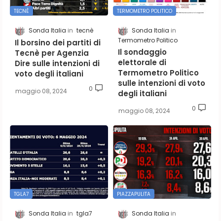
TECNÈ
TERMOMETRO POLITICO
Sonda Italia
tecnè
Sonda Italia
Termometro Politico
Il borsino dei partiti di
Il sondaggio
Tecnè per Agenzia
elettorale di
Dire sulle intenzioni di
Termometro Politico
voto degli italiani
sulle intenzioni di voto
0
maggio 08, 2024
degli italiani
0
maggio 08, 2024
TGLA7
PIAZZAPULITA
Sonda Italia
tgla7
Sonda Italia