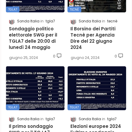
TGLA7
TECNÈ
Sonda Italia
tgla7
Sonda Italia
tecnè
Sondaggio politico
Il Borsino dei Partiti
elettorale SWG per il
Tecnè per Agenzia
TGLA7 delle 20:00 di
Dire del 22 giugno
lunedì 24 maggio
2024
0
0
giugno 25, 2024
giugno 24, 2024
TGLA7
TGLA7
Sonda Italia
tgla7
Sonda Italia
tgla7
Il primo sondaggio
Elezioni europee 2024