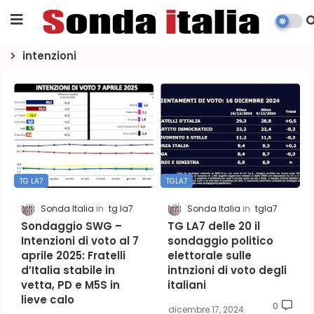
intenzioni
TG LA7
TGLA7
Sonda Italia
tg la7
Sonda Italia
tgla7
Sondaggio SWG –
TG LA7 delle 20 il
Intenzioni di voto al 7
sondaggio politico
aprile 2025: Fratelli
elettorale sulle
d’Italia stabile in
intnzioni di voto degli
vetta, PD e M5S in
italiani
lieve calo
0
dicembre 17, 2024