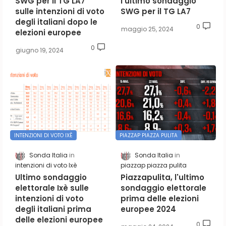
SWG per il TG LA7
l'ultimo sondaggio
sulle intenzioni di voto
SWG per il TG LA7
degli italiani dopo le
0
maggio 25, 2024
elezioni europee
0
giugno 19, 2024
INTENZIONI DI VOTO IXÈ
PIAZZAP PIAZZA PULITA
Sonda Italia
Sonda Italia
intenzioni di voto Ixè
piazzap piazza pulita
Ultimo sondaggio
Piazzapulita, l'ultimo
elettorale Ixè sulle
sondaggio elettorale
intenzioni di voto
prima delle elezioni
degli italiani prima
europee 2024
delle elezioni europee
0