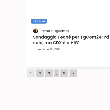
TGCOM24
~Primo
tgcom24
Sondaggio Tecnè per TgCom24: Pd
sale, ma CDX è a +5%
novembre 25, 2013
...
1
2
3
5