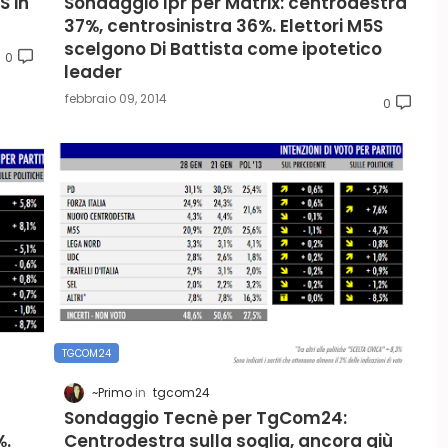
 in
Sondaggio Ipr per Matrix: centrodestra
37%, centrosinistra 36%. Elettori M5S
scelgono Di Battista come ipotetico
0
leader
febbraio 09, 2014
0
TGCOM24
~Primo
tgcom24
Sondaggio Tecnè per TgCom24:
%.
Centrodestra sulla soglia, ancora giù