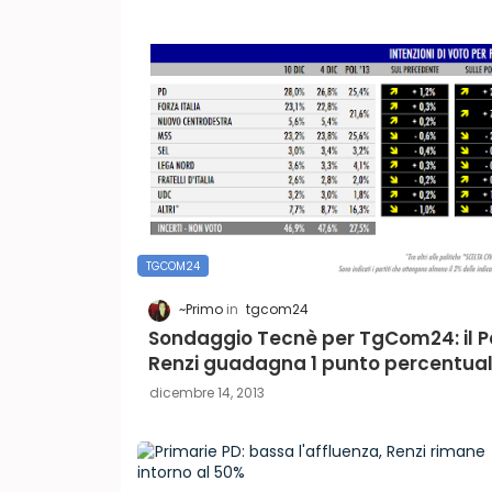
TGCOM24
~Primo
tgcom24
Sondaggio Tecnè per TgCom24: il P
Renzi guadagna 1 punto percentua
dicembre 14, 2013