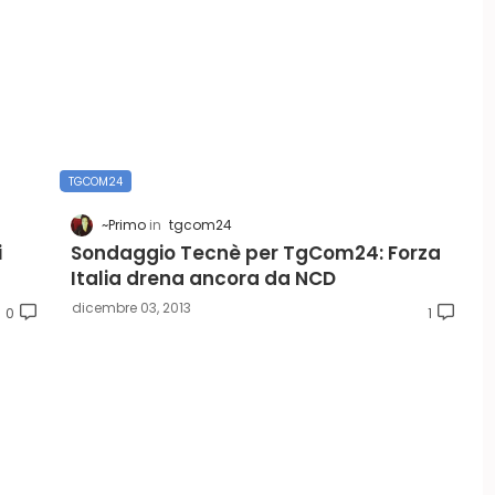
TGCOM24
~Primo
tgcom24
i
Sondaggio Tecnè per TgCom24: Forza
Italia drena ancora da NCD
dicembre 03, 2013
0
1