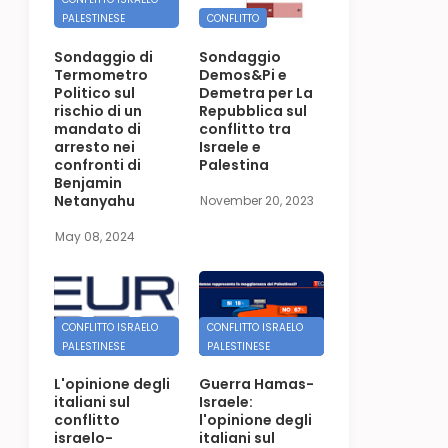
PALESTINESE
CONFLITTO
Sondaggio di
Sondaggio
Termometro
Demos&Pi e
Politico sul
Demetra per La
rischio di un
Repubblica sul
mandato di
conflitto tra
arresto nei
Israele e
confronti di
Palestina
Benjamin
Netanyahu
November 20, 2023
May 08, 2024
CONFLITTO ISRAELO
CONFLITTO ISRAELO
PALESTINESE
PALESTINESE
L'opinione degli
Guerra Hamas-
italiani sul
Israele:
conflitto
l'opinione degli
israelo-
italiani sul