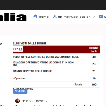
Home
Ultime Pubblicazioni
S
TAVERNA
~Primo
taverna