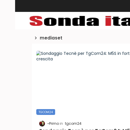
mediaset
TGCOM24
~Primo
tgcom24