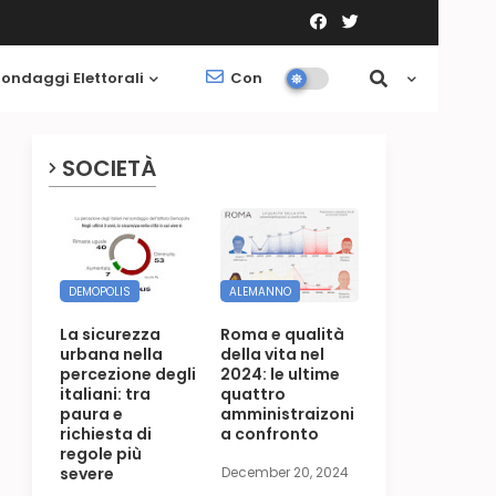
ondaggi Elettorali
Contatti
Società
SOCIETÀ
DEMOPOLIS
ALEMANNO
La sicurezza
Roma e qualità
urbana nella
della vita nel
percezione degli
2024: le ultime
italiani: tra
quattro
paura e
amministraizoni
richiesta di
a confronto
regole più
severe
December 20, 2024