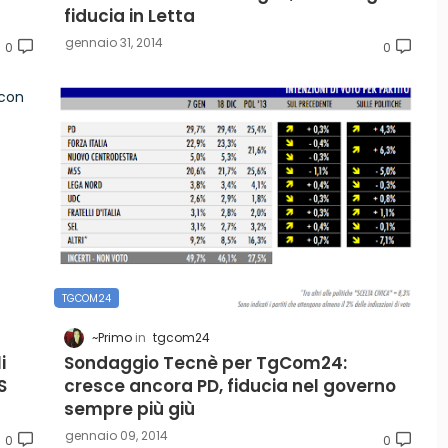
fiducia in Letta
gennaio 31, 2014
0
0
TGCOM24
~Primo
tgcom24
i
Sondaggio Tecnè per TgCom24:
S
cresce ancora PD, fiducia nel governo
sempre più giù
gennaio 09, 2014
0
0