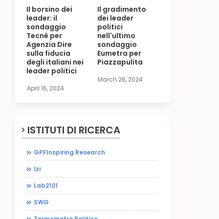
Il borsino dei
Il gradimento
leader: il
dei leader
sondaggio
politici
Tecnè per
nell'ultimo
Agenzia Dire
sondaggio
sulla fiducia
Eumetra per
degli italiani nei
Piazzapulita
leader politici
March 26, 2024
April 16, 2024
ISTITUTI DI RICERCA
GPFInspiring Research
Izi
Lab2101
SWG
Termometro Politico