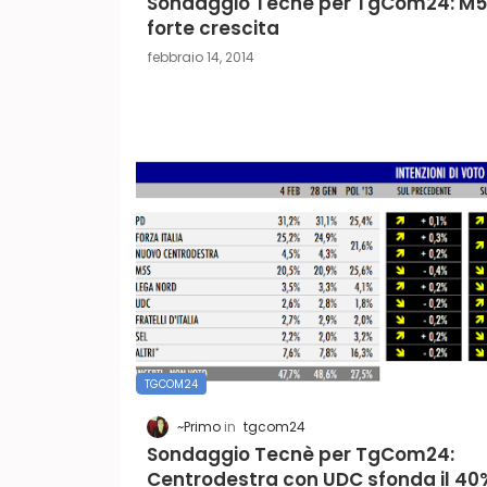
Sondaggio Tecnè per TgCom24: M5S
forte crescita
febbraio 14, 2014
TGCOM24
~Primo
tgcom24
Sondaggio Tecnè per TgCom24:
Centrodestra con UDC sfonda il 40