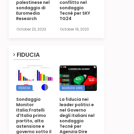
palestinese nel
conflitto nel
sondaggio di
sondaggio
Euromedia
Tecnè per SKY
Research
TG24
October 23, 2023
October 19, 2023
FIDUCIA
FIDUCIA
AGENZIA DIRE
Sondaggio
La fiducia nei
Monitor
leader politici e
Italia:Fratelli
nel Governo
d'Italia primo
degli italiani nel
partito, alta
sondaggio
astensione e
Tecnè per
governo sotto il
Agenzia Dire