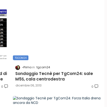
TGCOM24
~Primo
tgcom24
d di
Sondaggio Tecnè per TgCom24: sale
le
M5S, cala centrodestra
dicembre 06, 2013
0
0