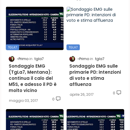
TGLA7
TGLA7
~Primo
tgla7
~Primo
tgla7
Sondaggio EMG
Sondaggio EMG sulle
(TgLa7, Mentana):
primarie PD: intenzioni
continua il calo del
di voto e stima
M5S, e adesso il PD è
affluenza
molto vicino
0
aprile 26, 2017
0
maggio 03, 2017