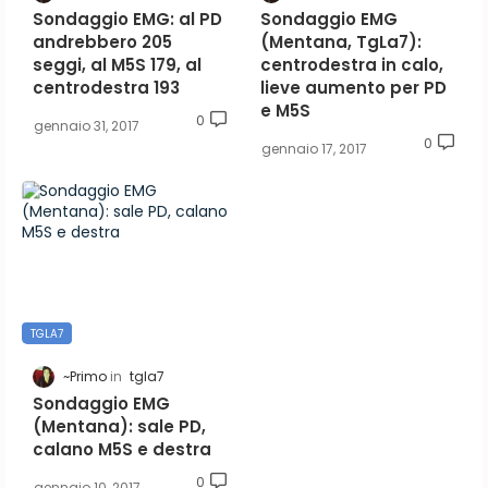
Sondaggio EMG: al PD
Sondaggio EMG
andrebbero 205
(Mentana, TgLa7):
seggi, al M5S 179, al
centrodestra in calo,
centrodestra 193
lieve aumento per PD
e M5S
0
gennaio 31, 2017
0
gennaio 17, 2017
TGLA7
~Primo
tgla7
Sondaggio EMG
(Mentana): sale PD,
calano M5S e destra
0
gennaio 10, 2017