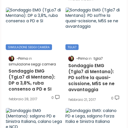
SIMULAZIONE SEGGI CAMERA
TGLA7
~Primo
~Primo
tgla7
simulazione seggi camera
Sondaggio EMG
Sondaggio EMG
(Tgla7 di Mentana):
(TgLa7 di Mentana):
PD soffre la quasi-
DP a 3,8%, ruba
scissione, M5S se ne
consenso a PD e SI
avvantaggia
0
0
febbraio 28, 2017
febbraio 21, 2017