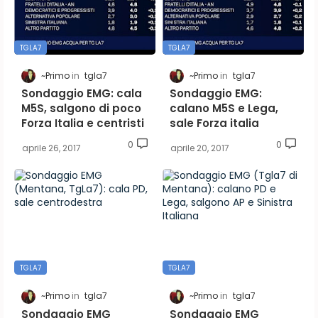
TGLA7
TGLA7
~Primo
tgla7
~Primo
tgla7
Sondaggio EMG: cala
Sondaggio EMG:
M5S, salgono di poco
calano M5S e Lega,
Forza Italia e centristi
sale Forza italia
0
0
aprile 26, 2017
aprile 20, 2017
TGLA7
TGLA7
~Primo
tgla7
~Primo
tgla7
Sondaggio EMG
Sondaggio EMG