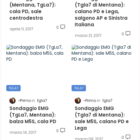
(Mentana, TgLa7):
(Tgla7 di Mentana):
cala PD, sale
calano PD e Lega,
centrodestra
salgono AP e Sinistra
Italiana
0
aprile 11, 2017
0
marzo 21, 2017
TGLA7
TGLA7
~Primo
tgla7
~Primo
tgla7
Sondaggio EMG
Sondaggio EMG
(TgLa7, Mentana):
(Tgla7 di Mentana):
balza M5S, cala PD
sale M5S, calano PD e
Lega
0
marzo 14, 2017
0
marzo 09, 2017