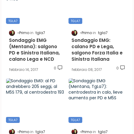
TGLA7
TGLA7
~Primo
tgla7
~Primo
tgla7
Sondaggio EMG
Sondaggio EMG:
(Mentana): salgono
calano PD e Lega,
PD e Sinistra Italiana,
salgono Forza Italia e
calano Lega e NCD
Sinistra Italiana
0
0
febbraio 14, 2017
febbraio 08, 2017
TGLA7
TGLA7
~Primo
tgla7
~Primo
tgla7