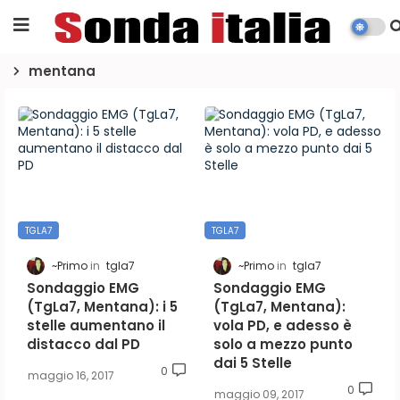
mentana
TGLA7
TGLA7
~Primo
tgla7
~Primo
tgla7
Sondaggio EMG
Sondaggio EMG
(TgLa7, Mentana): i 5
(TgLa7, Mentana):
stelle aumentano il
vola PD, e adesso è
distacco dal PD
solo a mezzo punto
dai 5 Stelle
0
maggio 16, 2017
0
maggio 09, 2017