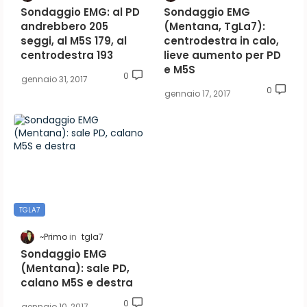
Sondaggio EMG: al PD
Sondaggio EMG
andrebbero 205
(Mentana, TgLa7):
seggi, al M5S 179, al
centrodestra in calo,
centrodestra 193
lieve aumento per PD
e M5S
0
gennaio 31, 2017
0
gennaio 17, 2017
TGLA7
~Primo
tgla7
Sondaggio EMG
(Mentana): sale PD,
calano M5S e destra
0
gennaio 10, 2017