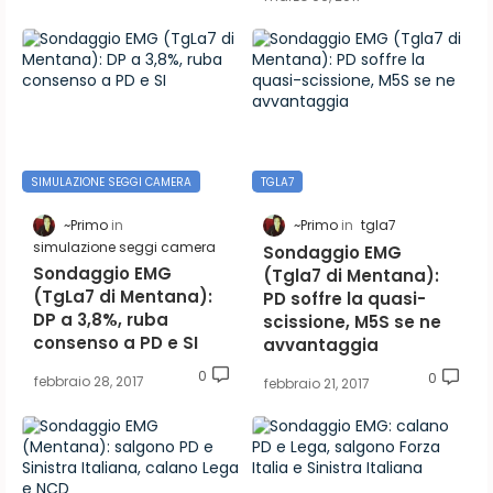
SIMULAZIONE SEGGI CAMERA
TGLA7
~Primo
~Primo
tgla7
simulazione seggi camera
Sondaggio EMG
Sondaggio EMG
(Tgla7 di Mentana):
(TgLa7 di Mentana):
PD soffre la quasi-
DP a 3,8%, ruba
scissione, M5S se ne
consenso a PD e SI
avvantaggia
0
0
febbraio 28, 2017
febbraio 21, 2017