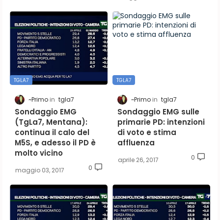
TGLA7
TGLA7
~Primo
tgla7
~Primo
tgla7
Sondaggio EMG
Sondaggio EMG sulle
(TgLa7, Mentana):
primarie PD: intenzioni
continua il calo del
di voto e stima
M5S, e adesso il PD è
affluenza
molto vicino
0
aprile 26, 2017
0
maggio 03, 2017