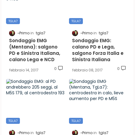
TGLA7
TGLA7
~Primo
tgla7
~Primo
tgla7
Sondaggio EMG
Sondaggio EMG:
(Mentana): salgono
calano PD e Lega,
PD e Sinistra Italiana,
salgono Forza Italia e
calano Lega e NCD
Sinistra Italiana
0
0
febbraio 14, 2017
febbraio 08, 2017
TGLA7
TGLA7
~Primo
tgla7
~Primo
tgla7