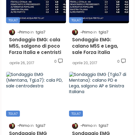
TGLA7
TGLA7
~Primo
tgla7
~Primo
tgla7
Sondaggio EMG: cala
Sondaggio EMG:
M5S, salgono di poco
calano M5S e Lega,
Forza Italia e centristi
sale Forza italia
0
0
aprile 26, 2017
aprile 20, 2017
TGLA7
TGLA7
~Primo
tgla7
~Primo
tgla7
Sondaggio EMG
Sondaggio EMG