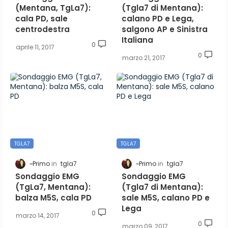
(Mentana, TgLa7):
(Tgla7 di Mentana):
cala PD, sale
calano PD e Lega,
centrodestra
salgono AP e Sinistra
Italiana
0
aprile 11, 2017
0
marzo 21, 2017
TGLA7
TGLA7
~Primo
tgla7
~Primo
tgla7
Sondaggio EMG
Sondaggio EMG
(TgLa7, Mentana):
(Tgla7 di Mentana):
balza M5S, cala PD
sale M5S, calano PD e
Lega
0
marzo 14, 2017
0
marzo 09, 2017