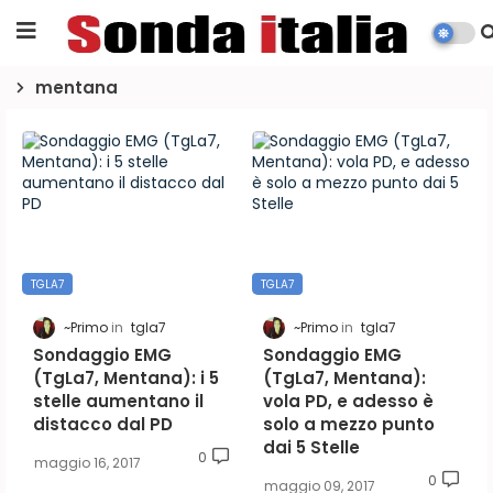
mentana
TGLA7
TGLA7
~Primo
tgla7
~Primo
tgla7
Sondaggio EMG
Sondaggio EMG
(TgLa7, Mentana): i 5
(TgLa7, Mentana):
stelle aumentano il
vola PD, e adesso è
distacco dal PD
solo a mezzo punto
dai 5 Stelle
0
maggio 16, 2017
0
maggio 09, 2017