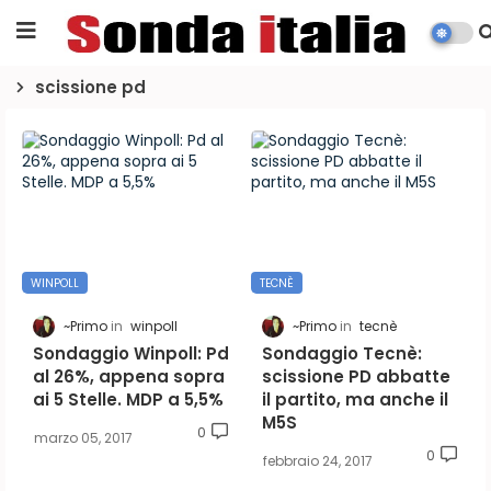
scissione pd
WINPOLL
TECNÈ
~Primo
winpoll
~Primo
tecnè
Sondaggio Winpoll: Pd
Sondaggio Tecnè:
al 26%, appena sopra
scissione PD abbatte
ai 5 Stelle. MDP a 5,5%
il partito, ma anche il
M5S
0
marzo 05, 2017
0
febbraio 24, 2017