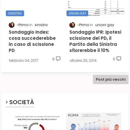
SINISTRA
UNIONI GAY
~Primo
sinistra
~Primo
unioni gay
Sondaggio Index:
Sondaggio IPR: ipotesi
cosa succederebbe
scissione del PD, il
in caso di scissione
Partito della Sinistra
PD
sfiorerebbe il 10%
0
0
febbraio 04, 2017
ottobre 29, 2014
Post più vecchi
SOCIETÀ