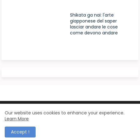
Shikata ga nai: l'arte
giapponese del saper
lasciar andare le cose
come devono andare
Design by -
Blogger Templates
| Distributed by
Our website uses cookies to enhance your experience.
Learn More
BloggerTemplate.org
Accept !