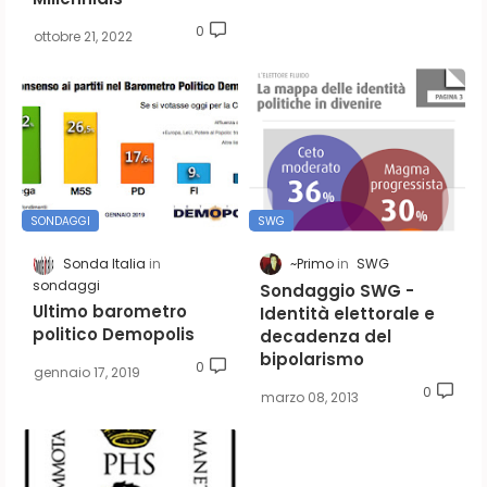
0
ottobre 21, 2022
SONDAGGI
SWG
Sonda Italia
~Primo
SWG
sondaggi
Sondaggio SWG -
Ultimo barometro
Identità elettorale e
politico Demopolis
decadenza del
bipolarismo
0
gennaio 17, 2019
0
marzo 08, 2013