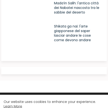
Mada’in Salih: l'antica città
dei Nabatei nascosta tra le
sabbie del deserto
Shikata ga nai: l'arte
giapponese del saper
lasciar andare le cose
come devono andare
Design by -
Blogger Templates
| Distributed by
Our website uses cookies to enhance your experience.
Learn More
BloggerTemplate.org