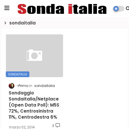
sondaitalia
SONDAITALIA
~Primo
sondaitalia
Sondaggio
Sondaitalia/Netplace
(Open Data Poll): M5S
72%, Centrosinistra
11%, Centrodestra 6%
3
marzo 02, 2014