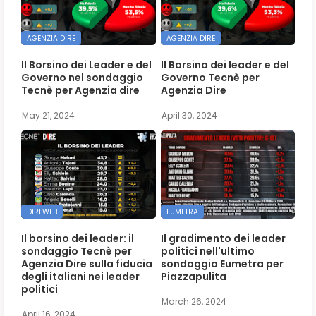
AGENZIA DIRE
AGENZIA DIRE
Il Borsino dei Leader e del
Il Borsino dei leader e del
Governo nel sondaggio
Governo Tecnè per
Tecnè per Agenzia dire
Agenzia Dire
May 21, 2024
April 30, 2024
DIREWEB
EUMETRA
Il borsino dei leader: il
Il gradimento dei leader
sondaggio Tecnè per
politici nell'ultimo
Agenzia Dire sulla fiducia
sondaggio Eumetra per
degli italiani nei leader
Piazzapulita
politici
March 26, 2024
April 16, 2024