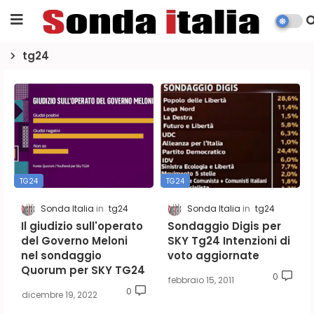
tg24
TG24
TG24
Sonda Italia
tg24
Sonda Italia
tg24
Il giudizio sull'operato
Sondaggio Digis per
del Governo Meloni
SKY Tg24 Intenzioni di
nel sondaggio
voto aggiornate
Quorum per SKY TG24
0
febbraio 15, 2011
0
dicembre 19, 2022