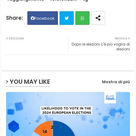
Facebook
Twit
Wh
VECCHIA
NUOVA
Dopo le elezioni c'è più voglia di
ter
ats
elezioni
ap
p
YOU MAY LIKE
Mostra di più