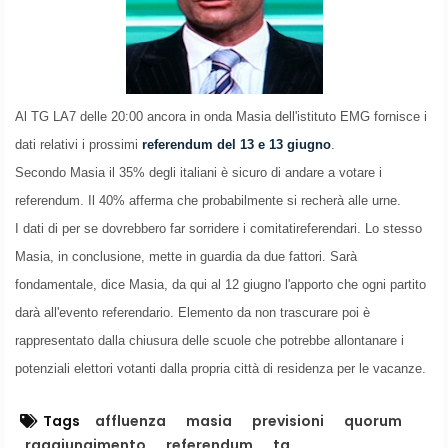
Al TG LA7 delle 20:00 ancora in onda Masia dell'istituto EMG fornisce i
dati relativi i prossimi
referendum del 13 e 13 giugno
.
Secondo Masia il 35% degli italiani è sicuro di andare a votare i
referendum. Il 40% afferma che probabilmente si recherà alle urne.
I dati di per se dovrebbero far sorridere i comitatireferendari. Lo stesso
Masia, in conclusione, mette in guardia da due fattori. Sarà
fondamentale, dice Masia, da qui al 12 giugno l'apporto che ogni partito
darà all'evento referendario. Elemento da non trascurare poi è
rappresentato dalla chiusura delle scuole che potrebbe allontanare i
potenziali elettori votanti dalla propria città di residenza per le vacanze.
Tags
affluenza
masia
previsioni
quorum
raggiungimento
referendum
tg