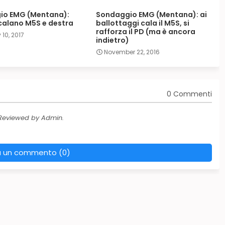
io EMG (Mentana):
Sondaggio EMG (Mentana): ai
 calano M5S e destra
ballottaggi cala il M5S, si
rafforza il PD (ma è ancora
10, 2017
indietro)
November 22, 2016
0 Commenti
 Reviewed by Admin.
a un commento (0)