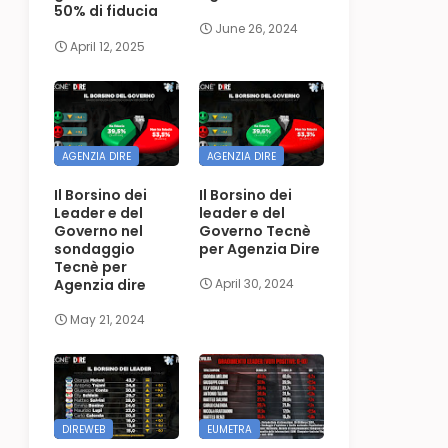
50% di fiducia
June 26, 2024
April 12, 2025
AGENZIA DIRE
AGENZIA DIRE
Il Borsino dei
Il Borsino dei
Leader e del
leader e del
Governo nel
Governo Tecnè
sondaggio
per Agenzia Dire
Tecnè per
Agenzia dire
April 30, 2024
May 21, 2024
DIREWEB
EUMETRA