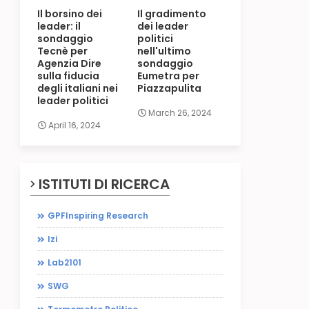
Il borsino dei
Il gradimento
leader: il
dei leader
sondaggio
politici
Tecnè per
nell'ultimo
Agenzia Dire
sondaggio
sulla fiducia
Eumetra per
degli italiani nei
Piazzapulita
leader politici
March 26, 2024
April 16, 2024
ISTITUTI DI RICERCA
GPFInspiring Research
Izi
Lab2101
SWG