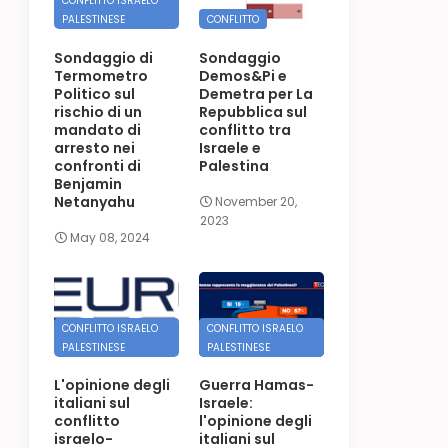
CONFLITTO ISRAELO
PALESTINESE
CONFLITTO
Sondaggio di
Sondaggio
Termometro
Demos&Pi e
Politico sul
Demetra per La
rischio di un
Repubblica sul
mandato di
conflitto tra
arresto nei
Israele e
confronti di
Palestina
Benjamin
Netanyahu
November 20,
2023
May 08, 2024
CONFLITTO ISRAELO
CONFLITTO ISRAELO
PALESTINESE
PALESTINESE
L'opinione degli
Guerra Hamas-
italiani sul
Israele:
conflitto
l'opinione degli
israelo-
italiani sul