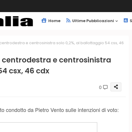
Home
Ultime Pubblicazioni
S
ntrodestra e centrosinistra solo 0,2%, al ballottaggio 54 csx, 46
centrodestra e centrosinistra
54 csx, 46 cdx
0
uto condotto da Pietro Vento sulle intenzioni di voto: