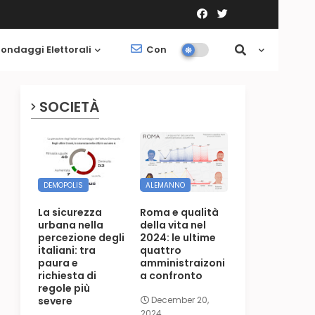
ondaggi Elettorali
Contatti
Società
SOCIETÀ
DEMOPOLIS
ALEMANNO
La sicurezza
Roma e qualità
urbana nella
della vita nel
percezione degli
2024: le ultime
italiani: tra
quattro
paura e
amministraizoni
richiesta di
a confronto
regole più
severe
December 20,
2024