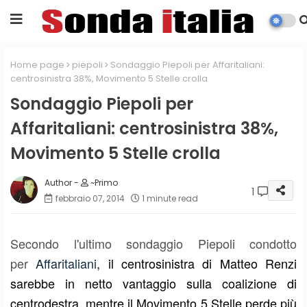
Home page
piepoli
Sondaggio Piepoli per Affaritaliani:
centrosinistra 38%, Movimento 5 Stelle crolla
Sondaggio Piepoli per
Affaritaliani: centrosinistra 38%,
Movimento 5 Stelle crolla
~Primo
1
febbraio 07, 2014
1 minute read
Secondo l'ultimo sondaggio Piepoli condotto
per
Affaritaliani
, il centrosinistra di Matteo Renzi
sarebbe in netto vantaggio sulla coalizione di
centrodestra, mentre il Movimento 5 Stelle perde più