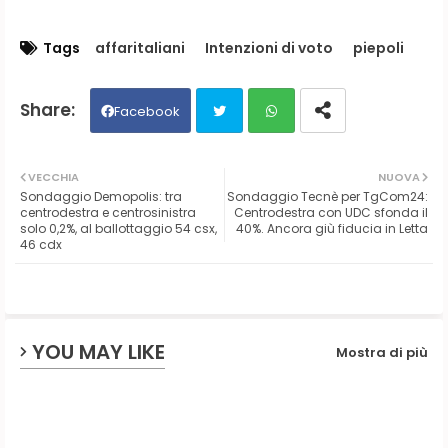
Tags
affaritaliani
Intenzioni di voto
piepoli
Facebook
Twit
Wh
VECCHIA
NUOVA
Sondaggio Demopolis: tra
Sondaggio Tecnè per TgCom24:
ter
ats
centrodestra e centrosinistra
Centrodestra con UDC sfonda il
solo 0,2%, al ballottaggio 54 csx,
40%. Ancora giù fiducia in Letta
46 cdx
ap
p
YOU MAY LIKE
Mostra di più