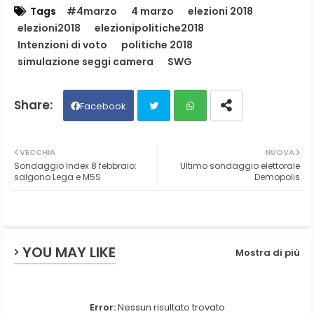
Tags
#4marzo
4 marzo
elezioni 2018
elezioni2018
elezionipolitiche2018
Intenzioni di voto
politiche 2018
simulazione seggi camera
SWG
Facebook
Twit
Wh
VECCHIA
NUOVA
Sondaggio Index 8 febbraio:
Ultimo sondaggio elettorale
ter
ats
salgono Lega e M5S
Demopolis
ap
p
YOU MAY LIKE
Mostra di più
Error:
Nessun risultato trovato