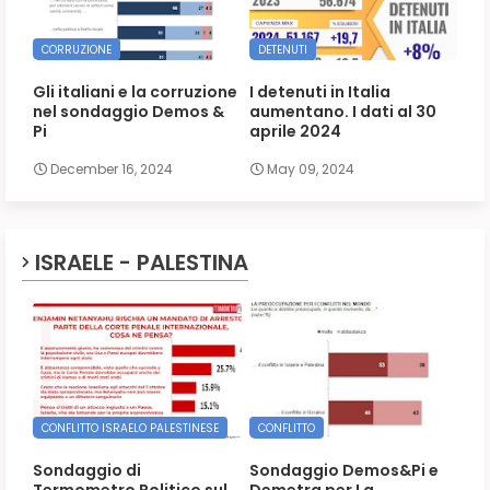
CORRUZIONE
DETENUTI
Gli italiani e la corruzione
I detenuti in Italia
nel sondaggio Demos &
aumentano. I dati al 30
Pi
aprile 2024
December 16, 2024
May 09, 2024
ISRAELE - PALESTINA
CONFLITTO ISRAELO PALESTINESE
CONFLITTO
Sondaggio di
Sondaggio Demos&Pi e
Termometro Politico sul
Demetra per La