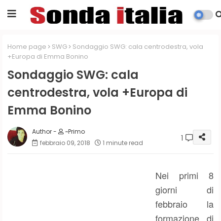
Home page
SWG
Sondaggio SWG: cala centrodestra, vola
+Europa di Emma Bonino
Sondaggio SWG: cala
centrodestra, vola +Europa di
Emma Bonino
~Primo
1
febbraio 09, 2018
1 minute read
Nei primi 8
giorni di
febbraio la
formazione di