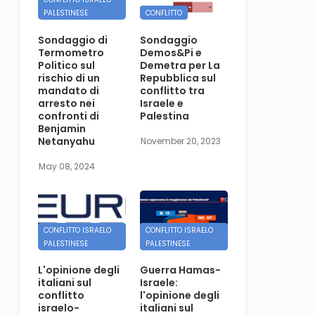
PALESTINESE
CONFLITTO
Sondaggio di
Sondaggio
Termometro
Demos&Pi e
Politico sul
Demetra per La
rischio di un
Repubblica sul
mandato di
conflitto tra
arresto nei
Israele e
confronti di
Palestina
Benjamin
Netanyahu
November 20, 2023
May 08, 2024
CONFLITTO ISRAELO
CONFLITTO ISRAELO
PALESTINESE
PALESTINESE
L'opinione degli
Guerra Hamas-
italiani sul
Israele:
conflitto
l'opinione degli
israelo-
italiani sul