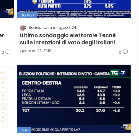
TGCOM24
Sonda Italia
tgcom24
er
Ultimo sondaggio elettorale Tecnè
sulle intenzioni di voto degli italiani
gennaio 22, 2018
0
0
TGLA7