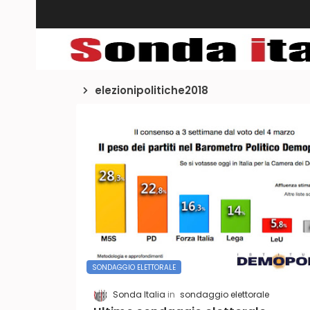
elezionipolitiche2018
SONDAGGIO ELETTORALE
Sonda Italia
sondaggio elettorale