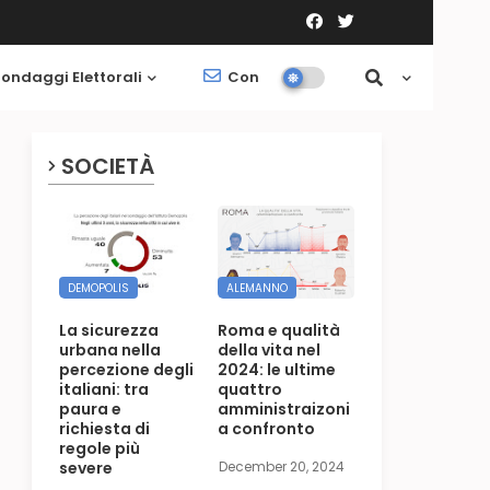
ondaggi Elettorali
Contatti
Società
SOCIETÀ
DEMOPOLIS
ALEMANNO
La sicurezza
Roma e qualità
urbana nella
della vita nel
percezione degli
2024: le ultime
italiani: tra
quattro
paura e
amministraizoni
richiesta di
a confronto
regole più
severe
December 20, 2024