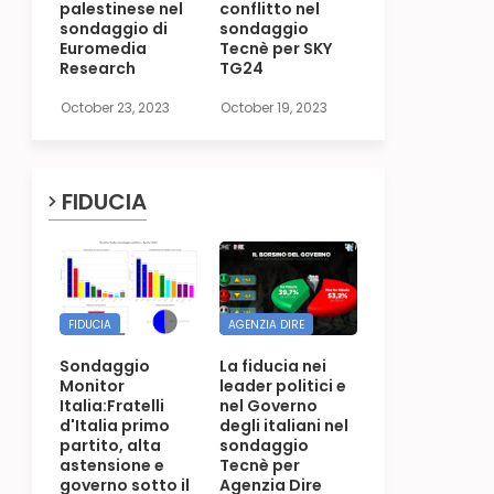
palestinese nel
conflitto nel
sondaggio di
sondaggio
Euromedia
Tecnè per SKY
Research
TG24
October 23, 2023
October 19, 2023
FIDUCIA
FIDUCIA
AGENZIA DIRE
Sondaggio
La fiducia nei
Monitor
leader politici e
Italia:Fratelli
nel Governo
d'Italia primo
degli italiani nel
partito, alta
sondaggio
astensione e
Tecnè per
governo sotto il
Agenzia Dire