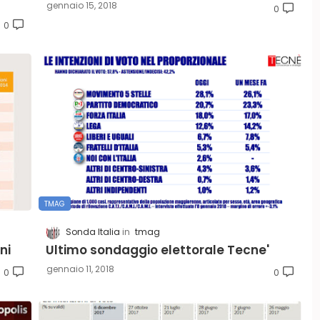
gennaio 15, 2018
0
0
TMAG
Sonda Italia
tmag
ni
Ultimo sondaggio elettorale Tecne'
gennaio 11, 2018
0
0