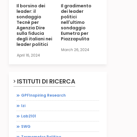
Il borsino dei
Il gradimento
leader: il
dei leader
sondaggio
politici
Tecnè per
nell'ultimo
Agenzia Dire
sondaggio
sulla fiducia
Eumetra per
degli italiani nei
Piazzapulita
leader politici
March 26, 2024
April 16, 2024
ISTITUTI DI RICERCA
GPFInspiring Research
Izi
Lab2101
SWG
Termometro Politico