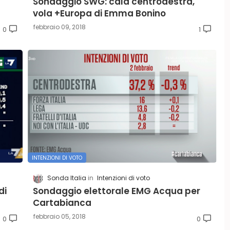
Sondaggio SWG: cala centrodestra,
vola +Europa di Emma Bonino
febbraio 09, 2018
0
1
INTENZIONI DI VOTO
Sonda Italia
Intenzioni di voto
di
Sondaggio elettorale EMG Acqua per
Cartabianca
febbraio 05, 2018
0
0