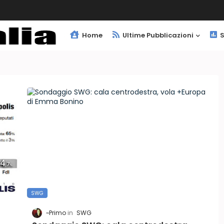
Home
Ultime Pubblicazioni
S
SWG
~Primo
SWG