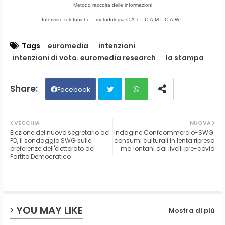
Metodo raccolta delle informazioni
Interviste telefoniche – metodologia C.A.T.I.-C.A.M.I.-C.A.W.I.
Tags
euromedia
intenzioni
intenzioni di voto. euromedia research
la stampa
Facebook
Twit
Wh
VECCHIA
NUOVA
Elezione del nuovo segretario del
Indagine Confcommercio-SWG:
ter
ats
PD, il sondaggio SWG sulle
consumi culturali in lenta ripresa
preferenze dell'elettorato del
ma lontani dai livelli pre-covid
Partito Democratico
ap
p
YOU MAY LIKE
Mostra di più