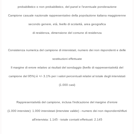
probabilistico o non probabilistico, del panel e l'eventuale ponderazione
Campione casuale nazionale rappresentativo della popolazione italiana maggiorenne
secondo genere, età, livello di scolarità, area geografica
di residenza, dimensione del comune di residenza
Consistenza numerica del campione di intervistati, numero dei non rispondenti e delle
sostituzioni effettuate
Il margine di errore relativo ai risultati del sondaggio (livello di rappresentatività del
campione del 95%) è +/- 3.1% per i valori percentuali relativi al totale degli intervistati
(1.000 casi)
Rappresentatività del campione, inclusa l'indicazione del margine d'errore
(1.000 interviste): 1.000 intervistati (interviste valide) - numero dei non rispondenti/rifiuti
all'intervista: 1.145 - totale contatti effettuati: 2.145