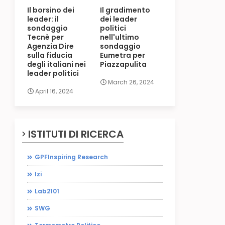
Il borsino dei
Il gradimento
leader: il
dei leader
sondaggio
politici
Tecnè per
nell'ultimo
Agenzia Dire
sondaggio
sulla fiducia
Eumetra per
degli italiani nei
Piazzapulita
leader politici
March 26, 2024
April 16, 2024
ISTITUTI DI RICERCA
GPFInspiring Research
Izi
Lab2101
SWG