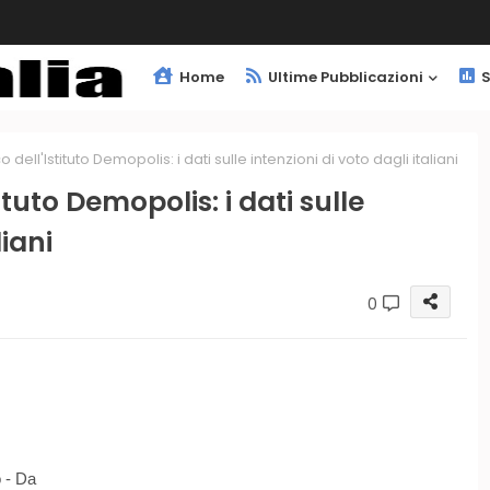
Home
Ultime Pubblicazioni
S
 dell'Istituto Demopolis: i dati sulle intenzioni di voto dagli italiani
ituto Demopolis: i dati sulle
liani
0
o - Da