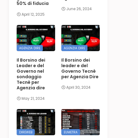
50% di fiducia
June 26, 2024
April 12, 2025
AGENZIA DIRE
AGENZIA DIRE
Il Borsino dei
Il Borsino dei
Leader e del
leader e del
Governo nel
Governo Tecnè
sondaggio
per Agenzia Dire
Tecnè per
Agenzia dire
April 30, 2024
May 21, 2024
DIREWEB
EUMETRA