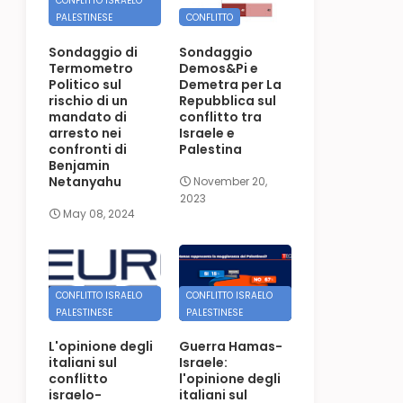
CONFLITTO ISRAELO
PALESTINESE
CONFLITTO
Sondaggio di
Sondaggio
Termometro
Demos&Pi e
Politico sul
Demetra per La
rischio di un
Repubblica sul
mandato di
conflitto tra
arresto nei
Israele e
confronti di
Palestina
Benjamin
Netanyahu
November 20,
2023
May 08, 2024
CONFLITTO ISRAELO
CONFLITTO ISRAELO
PALESTINESE
PALESTINESE
L'opinione degli
Guerra Hamas-
italiani sul
Israele:
conflitto
l'opinione degli
israelo-
italiani sul