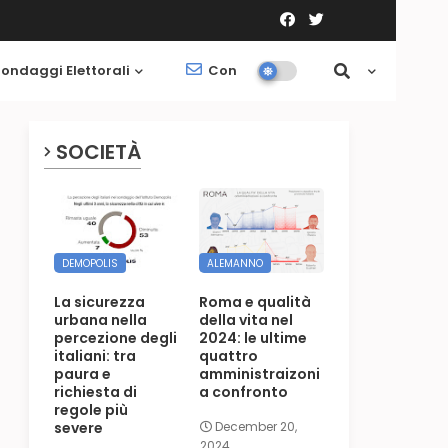
ondaggi Elettorali
Contatti
Società
SOCIETÀ
DEMOPOLIS
ALEMANNO
La sicurezza
Roma e qualità
urbana nella
della vita nel
percezione degli
2024: le ultime
italiani: tra
quattro
paura e
amministraizoni
richiesta di
a confronto
regole più
severe
December 20,
2024