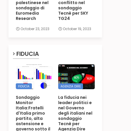
palestinese nel
conflitto nel
sondaggio di
sondaggio
Euromedia
Tecnè per SKY
Research
TG24
October 23, 2023
October 19, 2023
FIDUCIA
FIDUCIA
AGENZIA DIRE
Sondaggio
La fiducia nei
Monitor
leader politici e
Italia:Fratelli
nel Governo
d'Italia primo
degli italiani nel
partito, alta
sondaggio
astensione e
Tecnè per
governo sotto il
Agenzia Dire