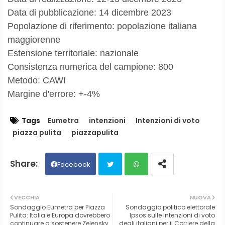
Data di pubblicazione: 14 dicembre 2023
Popolazione di riferimento: popolazione italiana
maggiorenne
Estensione territoriale: nazionale
Consistenza numerica del campione: 800
Metodo: CAWI
Margine d'errore: +-4%
Tags
Eumetra
intenzioni
Intenzioni di voto
piazza pulita
piazzapulita
Facebook
Twit
Wh
VECCHIA
NUOVA
Sondaggio Eumetra per Piazza
Sondaggio politico elettorale
ter
ats
Pulita: Italia e Europa dovrebbero
Ipsos sulle intenzioni di voto
continuare a sostenere Zelensky
degli italiani per il Corriere della