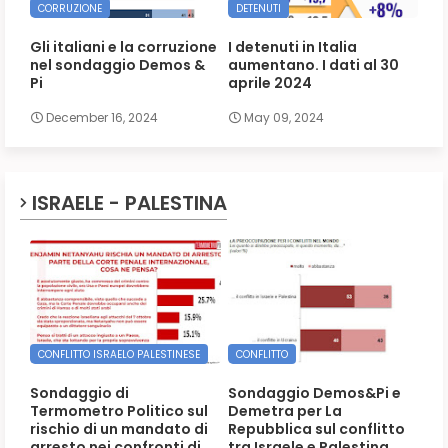
CORRUZIONE
DETENUTI
Gli italiani e la corruzione
I detenuti in Italia
nel sondaggio Demos &
aumentano. I dati al 30
Pi
aprile 2024
December 16, 2024
May 09, 2024
ISRAELE - PALESTINA
CONFLITTO ISRAELO PALESTINESE
CONFLITTO
Sondaggio di
Sondaggio Demos&Pi e
Termometro Politico sul
Demetra per La
rischio di un mandato di
Repubblica sul conflitto
arresto nei confronti di
tra Israele e Palestina