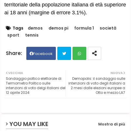
territoriale della popolazione italiana di età superiore
ai 18 anni (margine di errore 3.1%).
Tags
demos
demos pi
formula 1
società
sport
tennis
Facebook
Twit
Wh
VECCHIA
NUOVA
Sondaggio poltico elettorale di
Demopolis: il sondaggio sulle
ter
ats
Termometro Politico sulle
intenzioni di voto degli italiani a
intenzioni di voto delgi italiani del
2 mesi dalle elezioni europee a
12 aprile 2024
Otto e mezzo LA7
ap
p
YOU MAY LIKE
Mostra di più