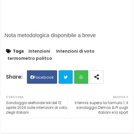
Nota metodologica disponibile a breve
Tags
intenzioni
Intenzioni di voto
termometro politco
Facebook
Twit
Wh
VECCHIA
NUOVA
Sondaggio elettorale Ixè del 12
Il tennis supera la formula 1: il
ter
ats
aprile 2024 sulle intenzioni di voto
sondaggio Demos & Pi sugli
degli italiani
italiani e lo sport
ap
p