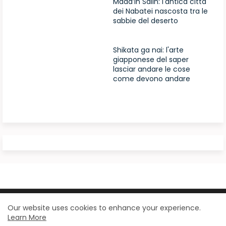
Mada’in Salih: l'antica città
dei Nabatei nascosta tra le
sabbie del deserto
Shikata ga nai: l'arte
giapponese del saper
lasciar andare le cose
come devono andare
Design by -
Blogger Templates
| Distributed by
Our website uses cookies to enhance your experience.
Learn More
BloggerTemplate.org