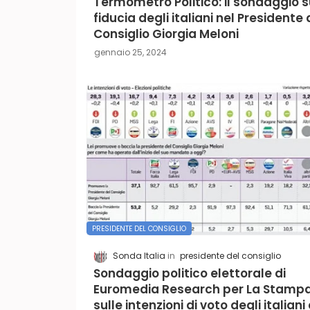
Termometro Politico: il sondaggio s
fiducia degli italiani nel Presidente 
Consiglio Giorgia Meloni
gennaio 25, 2024
PRESIDENTE DEL CONSIGLIO
Sonda Italia
presidente del consiglio
Sondaggio politico elettorale di
Euromedia Research per La Stamp
sulle intenzioni di voto degli italiani e