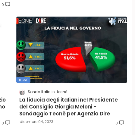
0
TECNÈ
Sonda Italia
tecnè
zio
La fiducia degli italiani nel Presidente
no
del Consiglio Giorgia Meloni -
Sondaggio Tecnè per Agenzia Dire
dicembre 04, 2023
0
0