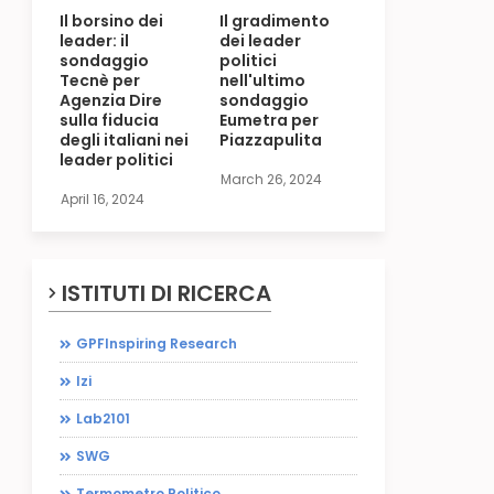
Il borsino dei
Il gradimento
leader: il
dei leader
sondaggio
politici
Tecnè per
nell'ultimo
Agenzia Dire
sondaggio
sulla fiducia
Eumetra per
degli italiani nei
Piazzapulita
leader politici
March 26, 2024
April 16, 2024
ISTITUTI DI RICERCA
GPFInspiring Research
Izi
Lab2101
SWG
Termometro Politico