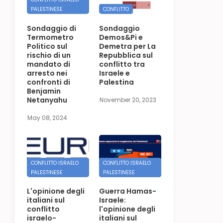
PALESTINESE
CONFLITTO
Sondaggio di
Sondaggio
Termometro
Demos&Pi e
Politico sul
Demetra per La
rischio di un
Repubblica sul
mandato di
conflitto tra
arresto nei
Israele e
confronti di
Palestina
Benjamin
Netanyahu
November 20, 2023
May 08, 2024
CONFLITTO ISRAELO
CONFLITTO ISRAELO
PALESTINESE
PALESTINESE
L'opinione degli
Guerra Hamas-
italiani sul
Israele:
conflitto
l'opinione degli
israelo-
italiani sul