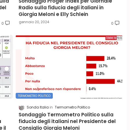
ulla
Sondaggio Proger Index per Giornale
del
Radio sulla fiducia degli italiani in
Giorgia Meloni e Elly Schlein
gennaio 20, 2024
0
0
TERMOMETRO POLITICO
Sonda Italia
Termometro Politico
Sondaggio Termometro Politico sulla
a
fiducia degli italiani nel Presidente del
 il
Consiglio Giorgia Meloni