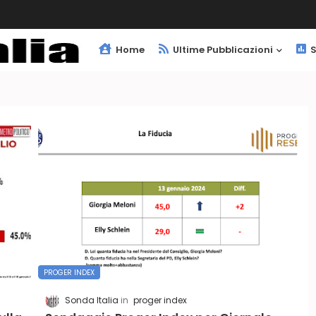
Home
Ultime Pubblicazioni
S
PROGER INDEX
Sonda Italia
proger index