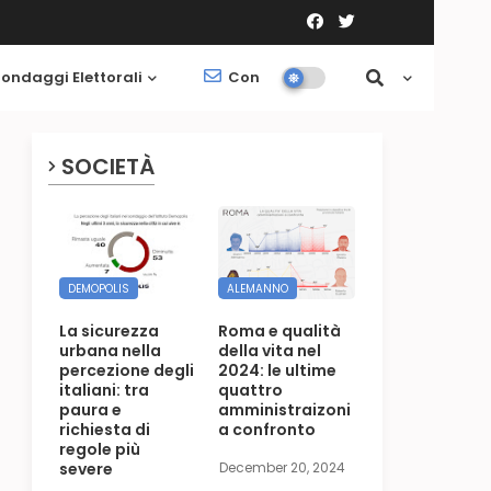
ondaggi Elettorali
Contatti
Società
SOCIETÀ
DEMOPOLIS
ALEMANNO
La sicurezza
Roma e qualità
urbana nella
della vita nel
percezione degli
2024: le ultime
italiani: tra
quattro
paura e
amministraizoni
richiesta di
a confronto
regole più
severe
December 20, 2024