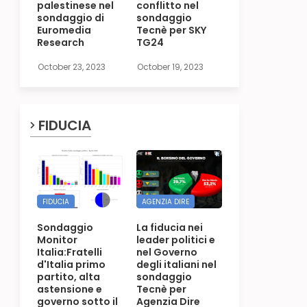
palestinese nel
conflitto nel
sondaggio di
sondaggio
Euromedia
Tecnè per SKY
Research
TG24
October 23, 2023
October 19, 2023
FIDUCIA
FIDUCIA
AGENZIA DIRE
Sondaggio
La fiducia nei
Monitor
leader politici e
Italia:Fratelli
nel Governo
d'Italia primo
degli italiani nel
partito, alta
sondaggio
astensione e
Tecnè per
governo sotto il
Agenzia Dire