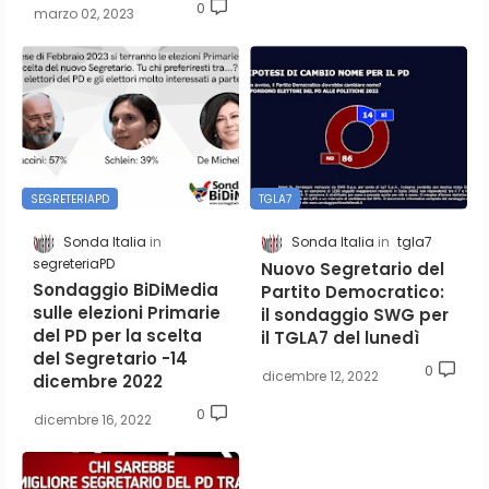
0
marzo 02, 2023
SEGRETERIAPD
TGLA7
Sonda Italia
Sonda Italia
tgla7
segreteriaPD
Nuovo Segretario del
Sondaggio BiDiMedia
Partito Democratico:
sulle elezioni Primarie
il sondaggio SWG per
del PD per la scelta
il TGLA7 del lunedì
del Segretario -14
0
dicembre 12, 2022
dicembre 2022
0
dicembre 16, 2022