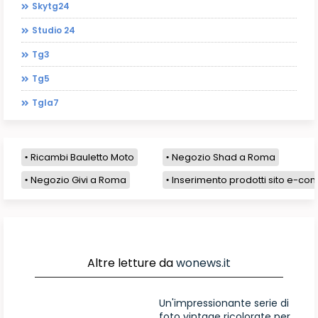
Skytg24
Studio 24
Tg3
Tg5
Tgla7
Ricambi Bauletto Moto
Negozio Shad a Roma
Negozio Givi a Roma
Inserimento prodotti sito e-com
Altre letture da
wonews.it
Un'impressionante serie di
foto vintage ricolorate per