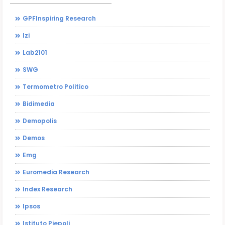
GPFInspiring Research
Izi
Lab2101
SWG
Termometro Politico
Bidimedia
Demopolis
Demos
Emg
Euromedia Research
Index Research
Ipsos
Istituto Piepoli