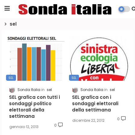
sel
SEL
SEL
Sonda Italia
sel
Sonda Italia
sel
SEL grafica con tutti i
SEL grafica con i
sondaggi politico
sondaggi elettorali
elettorali della
della settimana
settimana
0
dicembre 22, 2012
0
gennaio 12, 2013