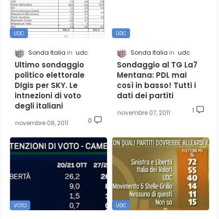
UDC
UDC
Sonda Italia
udc
Sonda Italia
udc
Ultimo sondaggio
Sondaggio al TG La7
politico elettorale
Mentana: PDL mai
DIgis per SKY. Le
così in basso! Tutti i
intnezioni di voto
dati dei partiti
degli italiani
1
novembre 07, 2011
0
novembre 08, 2011
VOTO
UDC