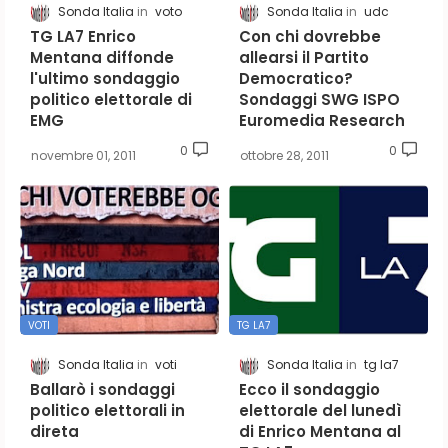
Sonda Italia
voto
Sonda Italia
udc
TG LA7 Enrico
Con chi dovrebbe
Mentana diffonde
allearsi il Partito
l'ultimo sondaggio
Democratico?
politico elettorale di
Sondaggi SWG ISPO
EMG
Euromedia Research
0
0
novembre 01, 2011
ottobre 28, 2011
VOTI
TG LA7
Sonda Italia
voti
Sonda Italia
tg la7
Ballarò i sondaggi
Ecco il sondaggio
politico elettorali in
elettorale del lunedì
direta
di Enrico Mentana al