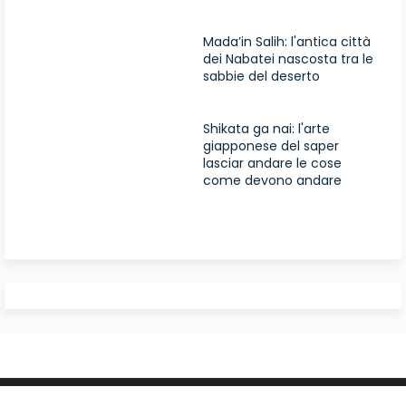
Mada’in Salih: l'antica città
dei Nabatei nascosta tra le
sabbie del deserto
Shikata ga nai: l'arte
giapponese del saper
lasciar andare le cose
come devono andare
Design by -
Blogger Templates
| Distributed by